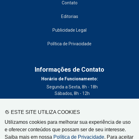
Contato
Editorias
Publicidade Legal
Política de Privacidade
Informações de Contato
Horário de Funcionamento:
Segunda a Sexta, 8h - 18h
Sábados, 8h - 12h
Telefone:
(19) 3404-3700
ESTE SITE UTILIZA COOKIES
Circulação:
Utilizamos cookies para melhorar sua experiência de uso
Limeira - SP, Artur Nogueira - SP, Cordeirópolis - SP,
e oferecer conteúdos que possam ser de seu interesse.
Engenheiro Coelho - SP, Iracemápolis - SP
Saiba mais em nossa
Política de Privacidade
. Para aceitar