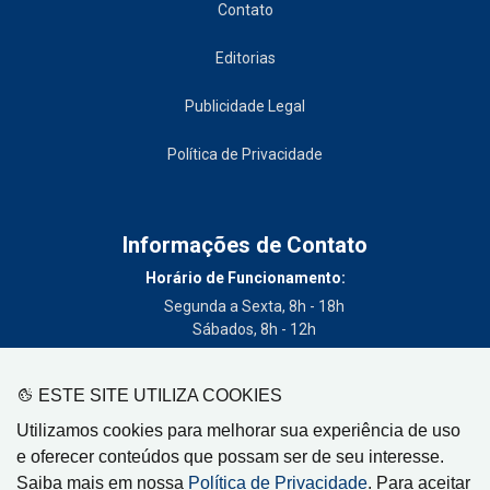
Contato
Editorias
Publicidade Legal
Política de Privacidade
Informações de Contato
Horário de Funcionamento:
Segunda a Sexta, 8h - 18h
Sábados, 8h - 12h
Telefone:
(19) 3404-3700
ESTE SITE UTILIZA COOKIES
Circulação:
Utilizamos cookies para melhorar sua experiência de uso
Limeira - SP, Artur Nogueira - SP, Cordeirópolis - SP,
e oferecer conteúdos que possam ser de seu interesse.
Engenheiro Coelho - SP, Iracemápolis - SP
Saiba mais em nossa
Política de Privacidade
. Para aceitar