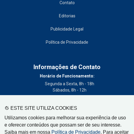
Contato
Editorias
Publicidade Legal
Política de Privacidade
Informações de Contato
Horário de Funcionamento:
Segunda a Sexta, 8h - 18h
Sábados, 8h - 12h
Telefone:
(19) 3404-3700
ESTE SITE UTILIZA COOKIES
Circulação:
Utilizamos cookies para melhorar sua experiência de uso
Limeira - SP, Artur Nogueira - SP, Cordeirópolis - SP,
e oferecer conteúdos que possam ser de seu interesse.
Engenheiro Coelho - SP, Iracemápolis - SP
Saiba mais em nossa
Política de Privacidade
. Para aceitar