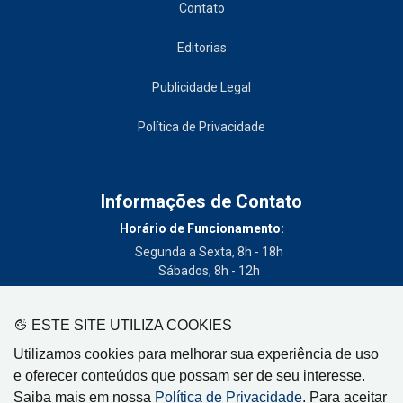
Contato
Editorias
Publicidade Legal
Política de Privacidade
Informações de Contato
Horário de Funcionamento:
Segunda a Sexta, 8h - 18h
Sábados, 8h - 12h
Telefone:
(19) 3404-3700
ESTE SITE UTILIZA COOKIES
Circulação:
Utilizamos cookies para melhorar sua experiência de uso
Limeira - SP, Artur Nogueira - SP, Cordeirópolis - SP,
e oferecer conteúdos que possam ser de seu interesse.
Engenheiro Coelho - SP, Iracemápolis - SP
Saiba mais em nossa
Política de Privacidade
. Para aceitar