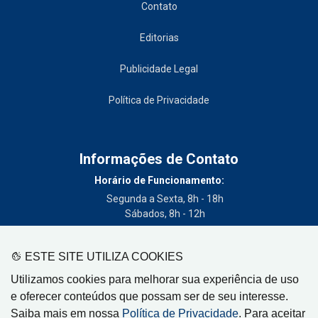
Contato
Editorias
Publicidade Legal
Política de Privacidade
Informações de Contato
Horário de Funcionamento:
Segunda a Sexta, 8h - 18h
Sábados, 8h - 12h
Telefone:
(19) 3404-3700
ESTE SITE UTILIZA COOKIES
Circulação:
Utilizamos cookies para melhorar sua experiência de uso
Limeira - SP, Artur Nogueira - SP, Cordeirópolis - SP,
e oferecer conteúdos que possam ser de seu interesse.
Engenheiro Coelho - SP, Iracemápolis - SP
Saiba mais em nossa
Política de Privacidade
. Para aceitar