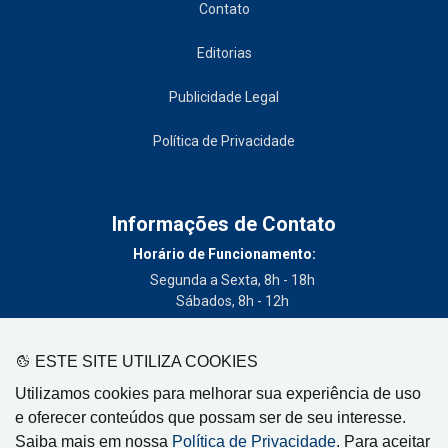
Contato
Editorias
Publicidade Legal
Política de Privacidade
Informações de Contato
Horário de Funcionamento:
Segunda a Sexta, 8h - 18h
Sábados, 8h - 12h
Telefone:
(19) 3404-3700
ESTE SITE UTILIZA COOKIES
Circulação:
Utilizamos cookies para melhorar sua experiência de uso
Limeira - SP, Artur Nogueira - SP, Cordeirópolis - SP,
e oferecer conteúdos que possam ser de seu interesse.
Engenheiro Coelho - SP, Iracemápolis - SP
Saiba mais em nossa
Política de Privacidade
. Para aceitar