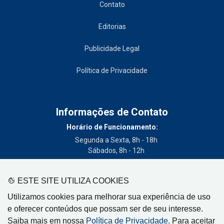
Contato
Editorias
Publicidade Legal
Política de Privacidade
Informações de Contato
Horário de Funcionamento:
Segunda a Sexta, 8h - 18h
Sábados, 8h - 12h
Telefone:
(19) 3404-3700
ESTE SITE UTILIZA COOKIES
Circulação:
Utilizamos cookies para melhorar sua experiência de uso
Limeira - SP, Artur Nogueira - SP, Cordeirópolis - SP,
e oferecer conteúdos que possam ser de seu interesse.
Engenheiro Coelho - SP, Iracemápolis - SP
Saiba mais em nossa
Política de Privacidade
. Para aceitar