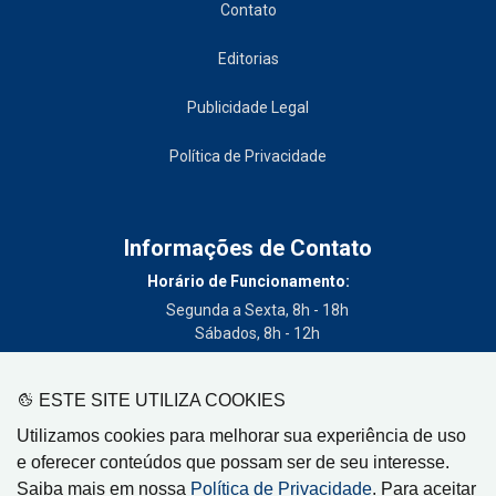
Contato
Editorias
Publicidade Legal
Política de Privacidade
Informações de Contato
Horário de Funcionamento:
Segunda a Sexta, 8h - 18h
Sábados, 8h - 12h
Telefone:
(19) 3404-3700
ESTE SITE UTILIZA COOKIES
Circulação:
Utilizamos cookies para melhorar sua experiência de uso
Limeira - SP, Artur Nogueira - SP, Cordeirópolis - SP,
e oferecer conteúdos que possam ser de seu interesse.
Engenheiro Coelho - SP, Iracemápolis - SP
Saiba mais em nossa
Política de Privacidade
. Para aceitar