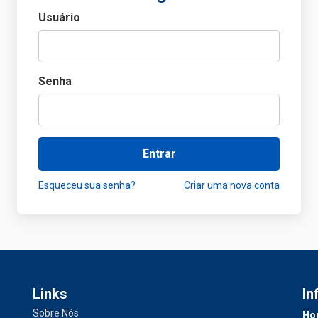
Usuário
Senha
Entrar
Esqueceu sua senha?
Criar uma nova conta
Links
In
Sobre Nós
Hor