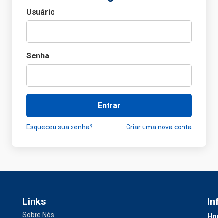
Usuário
Senha
Entrar
Esqueceu sua senha?
Criar uma nova conta
Links
In
Sobre Nós
Hor