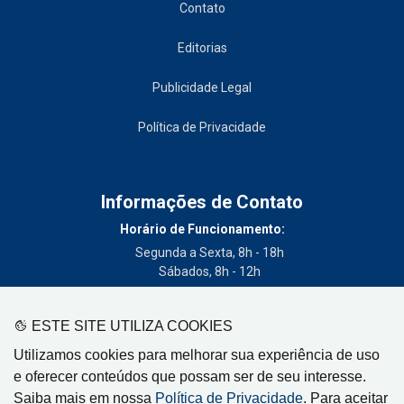
Contato
Editorias
Publicidade Legal
Política de Privacidade
Informações de Contato
Horário de Funcionamento:
Segunda a Sexta, 8h - 18h
Sábados, 8h - 12h
Telefone:
(19) 3404-3700
ESTE SITE UTILIZA COOKIES
Circulação:
Utilizamos cookies para melhorar sua experiência de uso
Limeira - SP, Artur Nogueira - SP, Cordeirópolis - SP,
e oferecer conteúdos que possam ser de seu interesse.
Engenheiro Coelho - SP, Iracemápolis - SP
Saiba mais em nossa
Política de Privacidade
. Para aceitar