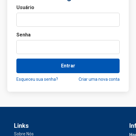
Usuário
Senha
Entrar
Esqueceu sua senha?
Criar uma nova conta
Links
In
Sobre Nós
Hor