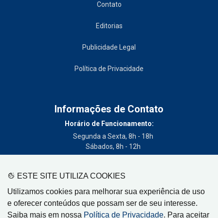
Contato
Editorias
Publicidade Legal
Política de Privacidade
Informações de Contato
Horário de Funcionamento:
Segunda a Sexta, 8h - 18h
Sábados, 8h - 12h
Telefone:
(19) 3404-3700
ESTE SITE UTILIZA COOKIES
Circulação:
Utilizamos cookies para melhorar sua experiência de uso
Limeira - SP, Artur Nogueira - SP, Cordeirópolis - SP,
e oferecer conteúdos que possam ser de seu interesse.
Engenheiro Coelho - SP, Iracemápolis - SP
Saiba mais em nossa
Política de Privacidade
. Para aceitar