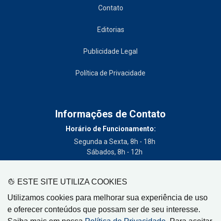
Contato
Editorias
Publicidade Legal
Política de Privacidade
Informações de Contato
Horário de Funcionamento:
Segunda a Sexta, 8h - 18h
Sábados, 8h - 12h
Telefone:
(19) 3404-3700
ESTE SITE UTILIZA COOKIES
Circulação:
Utilizamos cookies para melhorar sua experiência de uso
Limeira - SP, Artur Nogueira - SP, Cordeirópolis - SP,
e oferecer conteúdos que possam ser de seu interesse.
Engenheiro Coelho - SP, Iracemápolis - SP