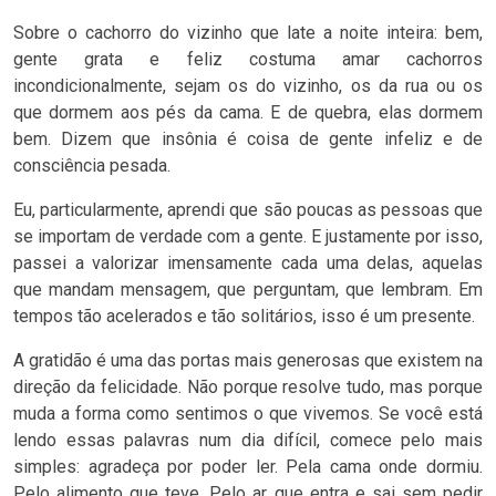
Sobre o cachorro do vizinho que late a noite inteira: bem,
gente grata e feliz costuma amar cachorros
incondicionalmente, sejam os do vizinho, os da rua ou os
que dormem aos pés da cama. E de quebra, elas dormem
bem. Dizem que insônia é coisa de gente infeliz e de
consciência pesada.
Eu, particularmente, aprendi que são poucas as pessoas que
se importam de verdade com a gente. E justamente por isso,
passei a valorizar imensamente cada uma delas, aquelas
que mandam mensagem, que perguntam, que lembram. Em
tempos tão acelerados e tão solitários, isso é um presente.
A gratidão é uma das portas mais generosas que existem na
direção da felicidade. Não porque resolve tudo, mas porque
muda a forma como sentimos o que vivemos. Se você está
lendo essas palavras num dia difícil, comece pelo mais
simples: agradeça por poder ler. Pela cama onde dormiu.
Pelo alimento que teve. Pelo ar que entra e sai sem pedir