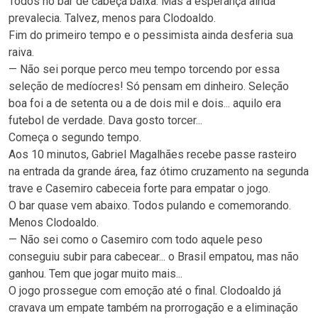
Todos no bar de cabeça baixa. Mas a esperança ainda
prevalecia. Talvez, menos para Clodoaldo.
Fim do primeiro tempo e o pessimista ainda desferia sua
raiva.
— Não sei porque perco meu tempo torcendo por essa
seleção de medíocres! Só pensam em dinheiro. Seleção
boa foi a de setenta ou a de dois mil e dois... aquilo era
futebol de verdade. Dava gosto torcer...
Começa o segundo tempo.
Aos 10 minutos, Gabriel Magalhães recebe passe rasteiro
na entrada da grande área, faz ótimo cruzamento na segunda
trave e Casemiro cabeceia forte para empatar o jogo.
O bar quase vem abaixo. Todos pulando e comemorando.
Menos Clodoaldo.
— Não sei como o Casemiro com todo aquele peso
conseguiu subir para cabecear... o Brasil empatou, mas não
ganhou. Tem que jogar muito mais...
O jogo prossegue com emoção até o final. Clodoaldo já
cravava um empate também na prorrogação e a eliminação