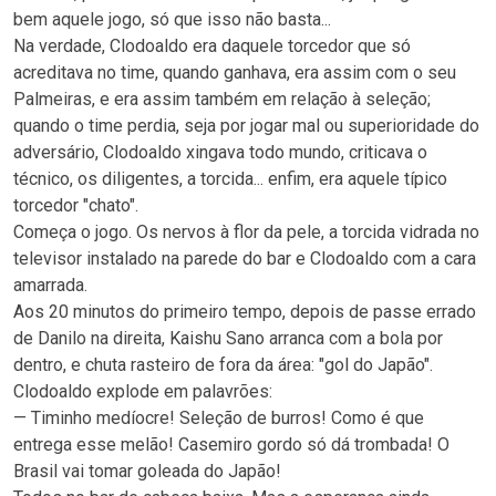
bem aquele jogo, só que isso não basta...
Na verdade, Clodoaldo era daquele torcedor que só
acreditava no time, quando ganhava, era assim com o seu
Palmeiras, e era assim também em relação à seleção;
quando o time perdia, seja por jogar mal ou superioridade do
adversário, Clodoaldo xingava todo mundo, criticava o
técnico, os diligentes, a torcida... enfim, era aquele típico
torcedor "chato".
Começa o jogo. Os nervos à flor da pele, a torcida vidrada no
televisor instalado na parede do bar e Clodoaldo com a cara
amarrada.
Aos 20 minutos do primeiro tempo, depois de passe errado
de Danilo na direita, Kaishu Sano arranca com a bola por
dentro, e chuta rasteiro de fora da área: "gol do Japão".
Clodoaldo explode em palavrões:
— Timinho medíocre! Seleção de burros! Como é que
entrega esse melão! Casemiro gordo só dá trombada! O
Brasil vai tomar goleada do Japão!