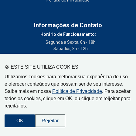
Informações de Contato
Horário de Funcionamento:
Segunda a Sexta, 8h - 18h
Sábados, 8h - 12h
Telefone:
(19) 3404-3700
ESTE SITE UTILIZA COOKIES
Circulação:
Utilizamos cookies para melhorar sua experiência de uso
Limeira - SP, Artur Nogueira - SP, Cordeirópolis - SP,
e oferecer conteúdos que possam ser de seu interesse.
Engenheiro Coelho - SP, Iracemápolis - SP
Saiba mais em nossa
Política de Privacidade
. Para aceitar
todos os cookies, clique em OK, ou clique em reijeitar para
rejeitá-los.
Gazeta de Limeira, Rua Senador Vergueiro, 319
OK
Rejeitar
CEP: 13480-005 - Centro - Limeira-SP
Desenvolvido por
Orion