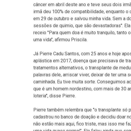
câncer em abril deste ano e teve seus dois irm
irmã deu 100% de compatibilidade, enquanto o 
em 29 de outubro e salvou minha vida. Sem a do
sessões de quimio, que são devastadoras''. Ela
receio ''Para quem doa é muito tranquilo, tanto
uma vida'', afirmou Priscila.
Já Pierre Cadu Santos, com 25 anos e hoje apo
aplástica em 2017, doença que precisava de tra
tratamentos alternativos, o transplante de med
palavras dele, arriscar viver, deixar de ter uma
caminhada. Eu tive muita sorte. Conseguimos a
que é um homem nordestino, com mais de 30 an
loteria'', disse Pierre.
Pierre também relembra que ''o transplante só
cadastrou no banco de doação e decidiu doar n
não estão mais aqui, fico triste, mas isso me faz
uma vida quase normal". Ele falou ainda que s