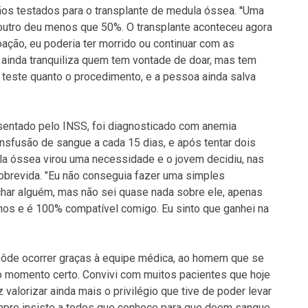
ãos testados para o transplante de medula óssea. ''Uma
outro deu menos que 50%. O transplante aconteceu agora
ação, eu poderia ter morrido ou continuar com as
 ainda tranquiliza quem tem vontade de doar, mas tem
 o teste quanto o procedimento, e a pessoa ainda salva
sentado pelo INSS, foi diagnosticado com anemia
nsfusão de sangue a cada 15 dias, e após tentar dois
ula óssea virou uma necessidade e o jovem decidiu, nas
 sobrevida. "Eu não conseguia fazer uma simples
char alguém, mas não sei quase nada sobre ele, apenas
os e é 100% compatível comigo. Eu sinto que ganhei na
 pôde ocorrer graças à equipe médica, ao homem que se
o momento certo. Convivi com muitos pacientes que hoje
 valorizar ainda mais o privilégio que tive de poder levar
empre insiste a todos que conhece para que doem sangue