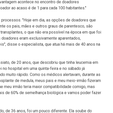
esvantagem acontece no encontro de doadores
ador ao acaso é de 1 para cada 100 habitantes.''
 processos. ''Hoje em dia, as opções de doadores que
te os pais, mães e outros graus de parentesco, são
transplantes, o que não era possível na época em que foi
os doadores eram exclusivamente aparentados,
'', disse o especialista, que atua há mais de 40 anos na
siato, de 20 anos, que descobriu que tinha leucemia em
rei no hospital em uma quinta-feira e no sábado já
do muito rápido. Como os médicos alertavam, durante as
ransplante de medula, meus pais e meu meio-irmão fizeram
ue meu irmão teria maior compatibilidade comigo, mas
mais de 60% de semelhança biológica e vamos poder fazer
do, de 36 anos, foi um pouco diferente. Ela soube do