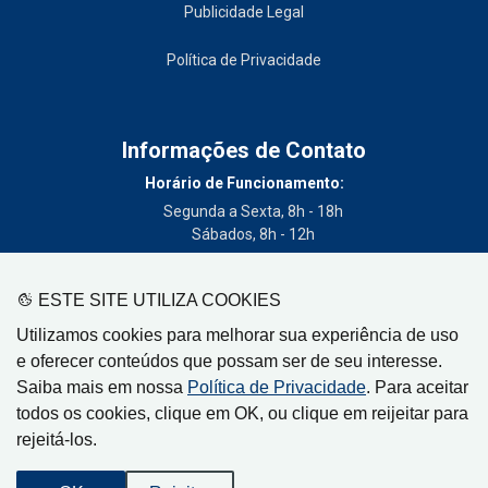
Publicidade Legal
Política de Privacidade
Informações de Contato
Horário de Funcionamento:
Segunda a Sexta, 8h - 18h
Sábados, 8h - 12h
Telefone:
(19) 3404-3700
ESTE SITE UTILIZA COOKIES
Circulação:
Utilizamos cookies para melhorar sua experiência de uso
Limeira - SP, Artur Nogueira - SP, Cordeirópolis - SP,
e oferecer conteúdos que possam ser de seu interesse.
Engenheiro Coelho - SP, Iracemápolis - SP
Saiba mais em nossa
Política de Privacidade
. Para aceitar
todos os cookies, clique em OK, ou clique em reijeitar para
rejeitá-los.
Gazeta de Limeira, Rua Senador Vergueiro, 319