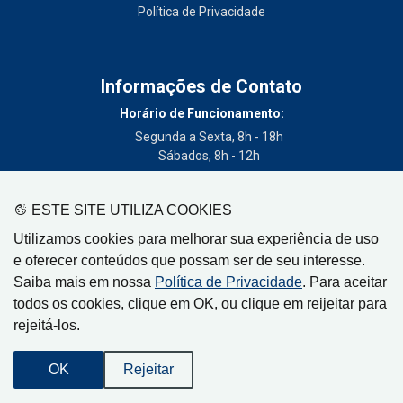
Política de Privacidade
Informações de Contato
Horário de Funcionamento:
Segunda a Sexta, 8h - 18h
Sábados, 8h - 12h
Telefone:
(19) 3404-3700
ESTE SITE UTILIZA COOKIES
Circulação:
Utilizamos cookies para melhorar sua experiência de uso
Limeira - SP, Artur Nogueira - SP, Cordeirópolis - SP,
e oferecer conteúdos que possam ser de seu interesse.
Engenheiro Coelho - SP, Iracemápolis - SP
Saiba mais em nossa
Política de Privacidade
. Para aceitar
todos os cookies, clique em OK, ou clique em reijeitar para
rejeitá-los.
Gazeta de Limeira, Rua Senador Vergueiro, 319
OK
Rejeitar
CEP: 13480-005 - Centro - Limeira-SP
Desenvolvido por
Orion