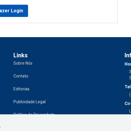
azer Login
Links
In
Sobre Nós
Hor
Contato
Tel
Editorias
Publicidade Legal
Cir
L
Política de Privacidade
S