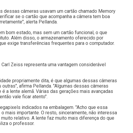
itas dessas câmeras usavam um cartão chamado Memory
 verificar se o cartão que acompanha a câmera tem boa
etamente", alerta Pellanda.
em bom estado, mas sem um cartão funcional, o que
tituto. Além disso, o armazenamento oferecido por
que exige transferências frequentes para o computador.
e Carl Zeiss representa uma vantagem considerável
alidade propriamente dita, é que algumas dessas câmeras
 outras", afirma Pellanda. "Algumas dessas câmeras
 é a lente alemã. Várias das gerações mais avançadas
ntão vale ficar atento".
megapixels indicados na embalagem. "Acho que essa
é o mais importante. O resto, sinceramente, não interessa
muito relativo. A lente faz muito mais diferença do que
liza o professor.