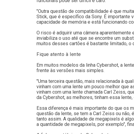
funcionais pode ser difícil e caro.
"Outra questão de compatibilidade é que mu
Stick, que é específico da Sony. É importante
capacidade de memória e está funcionando corr
O risco é adquirir uma câmera aparentemente 
inviabiliza o uso até que se encontre um subs
muitos desses cartões é bastante limitado, o 
Fique atento à lente
Em muitos modelos da linha Cybershot, a lent
frente às versões mais simples.
"Uma terceira questão, mais relacionada à qu
vinham com uma lente um pouco melhor que as
vinham com uma lente chamada Carl Zeiss, que
da Cybershot, as melhores, tinham essa lente, e
Essa diferença é mais importante do que os 
questão da lente, se tem a Carl Zeiss ou não, 
tanto assim. A qualidade de megapixels é algo 
a quantidade de megapixels, por exemplo", fina