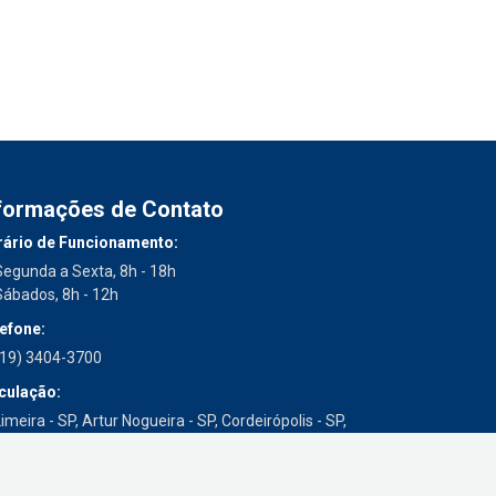
formações de Contato
ário de Funcionamento:
Segunda a Sexta, 8h - 18h
Sábados, 8h - 12h
efone:
(19) 3404-3700
culação:
imeira - SP, Artur Nogueira - SP, Cordeirópolis - SP,
Engenheiro Coelho - SP, Iracemápolis - SP