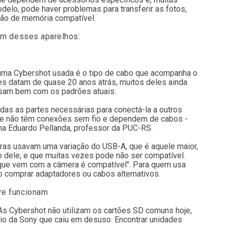
delo, pode haver problemas para transferir as fotos,
tão de memória compatível.
um desses aparelhos:
r uma Cybershot usada é o tipo de cabo que acompanha o
 datam de quase 20 anos atrás, muitos deles ainda
rsam bem com os padrões atuais.
das as partes necessárias para conectá-la a outros
te não têm conexões sem fio e dependem de cabos -
ma Eduardo Pellanda, professor da PUC-RS.
ras usavam uma variação do USB-A, que é aquele maior,
 dele, e que muitas vezes pode não ser compatível.
 que vem com a câmera é compatível". Para quem usa
 comprar adaptadores ou cabos alternativos.
re funcionam
 As Cybershot não utilizam os cartões SD comuns hoje,
io da Sony que caiu em desuso. Encontrar unidades