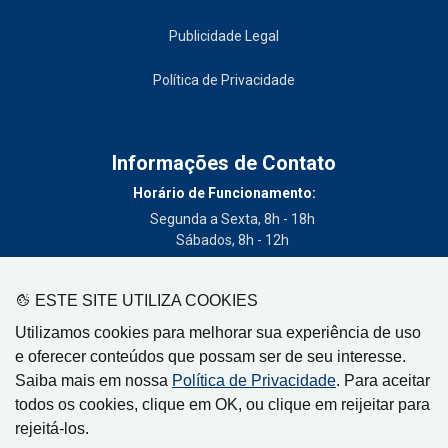
Publicidade Legal
Política de Privacidade
Informações de Contato
Horário de Funcionamento:
Segunda a Sexta, 8h - 18h
Sábados, 8h - 12h
Telefone:
(19) 3404-3700
ESTE SITE UTILIZA COOKIES
Circulação:
Utilizamos cookies para melhorar sua experiência de uso
Limeira - SP, Artur Nogueira - SP, Cordeirópolis - SP,
e oferecer conteúdos que possam ser de seu interesse.
Engenheiro Coelho - SP, Iracemápolis - SP
Saiba mais em nossa
Política de Privacidade
. Para aceitar
todos os cookies, clique em OK, ou clique em reijeitar para
rejeitá-los.