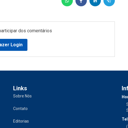
participar dos comentários
azer Login
Links
In
Sobre Nós
Hor
Contato
Tel
Editorias