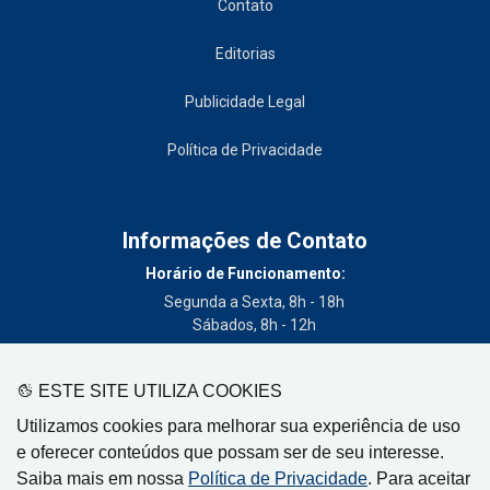
Contato
Editorias
Publicidade Legal
Política de Privacidade
Informações de Contato
Horário de Funcionamento:
Segunda a Sexta, 8h - 18h
Sábados, 8h - 12h
Telefone:
(19) 3404-3700
ESTE SITE UTILIZA COOKIES
Circulação:
Utilizamos cookies para melhorar sua experiência de uso
Limeira - SP, Artur Nogueira - SP, Cordeirópolis - SP,
e oferecer conteúdos que possam ser de seu interesse.
Engenheiro Coelho - SP, Iracemápolis - SP
Saiba mais em nossa
Política de Privacidade
. Para aceitar