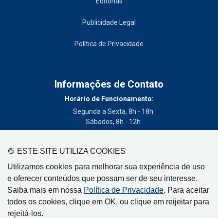
Editorias
Publicidade Legal
Política de Privacidade
Informações de Contato
Horário de Funcionamento:
Segunda a Sexta, 8h - 18h
Sábados, 8h - 12h
Telefone:
(19) 3404-3700
ESTE SITE UTILIZA COOKIES
Circulação:
Utilizamos cookies para melhorar sua experiência de uso
Limeira - SP, Artur Nogueira - SP, Cordeirópolis - SP,
e oferecer conteúdos que possam ser de seu interesse.
Engenheiro Coelho - SP, Iracemápolis - SP
Saiba mais em nossa
Política de Privacidade
. Para aceitar
todos os cookies, clique em OK, ou clique em reijeitar para
rejeitá-los.