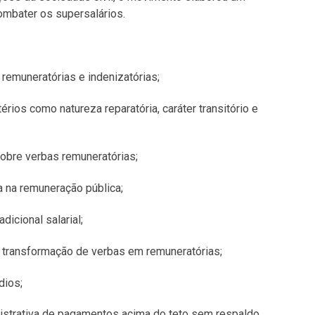
mbater os supersalários.
muneratórias e indenizatórias;
ios como natureza reparatória, caráter transitório e
bre verbas remuneratórias;
na remuneração pública;
icional salarial;
transformação de verbas em remuneratórias;
dios;
rativa de pagamentos acima do teto sem respaldo