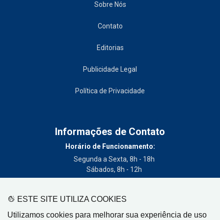
Sobre Nós
Contato
Editorias
Publicidade Legal
Política de Privacidade
Informações de Contato
Horário de Funcionamento:
Segunda a Sexta, 8h - 18h
Sábados, 8h - 12h
Telefone:
(19) 3404-3700
ESTE SITE UTILIZA COOKIES
Circulação:
Utilizamos cookies para melhorar sua experiência de uso