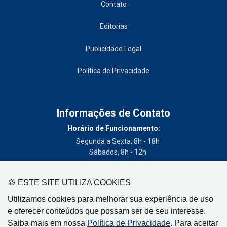
Contato
Editorias
Publicidade Legal
Política de Privacidade
Informações de Contato
Horário de Funcionamento:
Segunda a Sexta, 8h - 18h
Sábados, 8h - 12h
Telefone:
(19) 3404-3700
ESTE SITE UTILIZA COOKIES
Circulação:
Utilizamos cookies para melhorar sua experiência de uso
Limeira - SP, Artur Nogueira - SP, Cordeirópolis - SP,
e oferecer conteúdos que possam ser de seu interesse.
Engenheiro Coelho - SP, Iracemápolis - SP
Saiba mais em nossa
Política de Privacidade
. Para aceitar