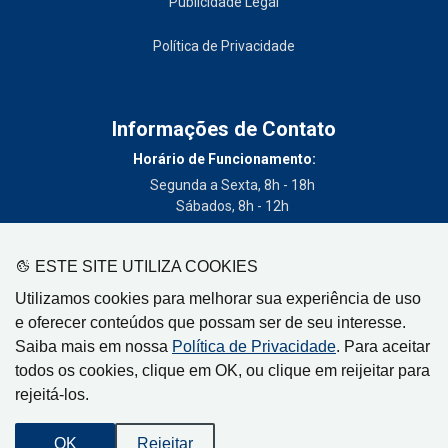
Publicidade Legal
Política de Privacidade
Informações de Contato
Horário de Funcionamento:
Segunda a Sexta, 8h - 18h
Sábados, 8h - 12h
Telefone:
(19) 3404-3700
ESTE SITE UTILIZA COOKIES
Circulação:
Utilizamos cookies para melhorar sua experiência de uso
Limeira - SP, Artur Nogueira - SP, Cordeirópolis - SP,
e oferecer conteúdos que possam ser de seu interesse.
Engenheiro Coelho - SP, Iracemápolis - SP
Saiba mais em nossa
Política de Privacidade
. Para aceitar
todos os cookies, clique em OK, ou clique em reijeitar para
rejeitá-los.
Gazeta de Limeira, Rua Senador Vergueiro, 319
OK
Rejeitar