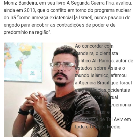
Moniz Bandeira, em seu livro A Segunda Guerra Fria, avaliou,
ainda em 2013, que o conflito em torno do programa nuclear
do Irã “como ameaça existencial [a Israel], nunca passou de
engodo para encobrir as contradições de poder e de
predomínio na região”.
Ao concordar com
Bandeira, o cientista
político Ali Ramos, autor de
estudos sobre Ásia e o
mundo islâmico, afirmou
à Agência Brasil que Israel
e as potências ocidentais
buscam, com a atual
guerra, impor a hegemonia
política, militar e
econômica de Tel Aviv em
todo o Oriente Médio.