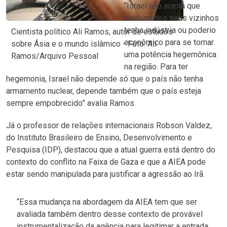
“Israel não aceita que
nenhum dos seus vizinhos
tenha indústria ou poderio
Cientista político Ali Ramos, autor de estudos
econômico para se tornar
sobre Ásia e o mundo islâmico - Foto: Ali
uma potência hegemônica
Ramos/Arquivo Pessoal
na região. Para ter
hegemonia, Israel não depende só que o país não tenha
armamento nuclear, depende também que o país esteja
sempre empobrecido” avalia Ramos.
Já o professor de relações internacionais Robson Valdez,
do Instituto Brasileiro de Ensino, Desenvolvimento e
Pesquisa (IDP), destacou que a atual guerra está dentro do
contexto do conflito na Faixa de Gaza e que a AIEA pode
estar sendo manipulada para justificar a agressão ao Irã.
“Essa mudança na abordagem da AIEA tem que ser
avaliada também dentro desse contexto de provável
instrumentalização da agência para legitimar a entrada