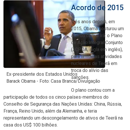
Acordo de 2015
Três anos depois, em
2015, Obama costurou um
acordo com o Irã: o Plano
de Ação Integral Conjunto
(JCPOA, sigla em inglês),
para limitar as atividades
nucleares de Teerã em
troca do alívio das
Ex-presidente dos Estados Unidos
sanções.
Barack Obama - Foto: Casa Branca/Divulgação
O plano contou com a
participação de todos os cinco países-membros do
Conselho de Segurança das Nações Unidas: China, Rússia,
França, Reino Unido, além da Alemanha, e teria
representando um descongelamento de ativos de Teerã na
casa dos US$ 100 bilhões.