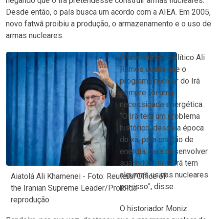
negando que o Irã pretendesse construir armas nucleares.
Desde então, o país busca um acordo com a AIEA. Em 2005,
novo fatwâ proibiu a produção, o armazenamento e o uso de
armas nucleares.
O analista geopolítico Ali
Ramos avalia que o
programa nuclear do Irã
sempre foi uma
necessidade energética.
“O Irã tem um problema
histórico, desde a época
do xá, para criação de
energia, para desenvolver
sua indústria. O Irã tem
algumas usinas nucleares
Aiatolá Ali Khamenei - Foto: Reuters/Office of
por isso”, disse.
the Iranian Supreme Leader/Proibida
reprodução
O historiador Moniz