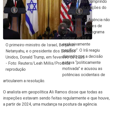
Irã não estava cumprindo
com suas obrigações do
TNP. Segundo o
documento, “a Agência não
está em condições de
garantir que o programa
nuclear do Irã é
exclusivamente
O primeiro-ministro de Israel, Benjamin
pacífico”. O Irã reagiu
Netanyahu, e o presidente dos Estados
dizendo que a decisão
Unidos, Donald Trump, em fevereiro de 2025
estava “politicamente
- Foto: Reuters/Leah Millis/Proibida
motivada” e acusou as
reprodução
potências ocidentais de
articularem a resolução.
O analista em geopolítica Ali Ramos disse que todas as
inspeções estavam sendo feitas regularmente e que houve,
a partir de 2024, uma mudança na postura da agência.