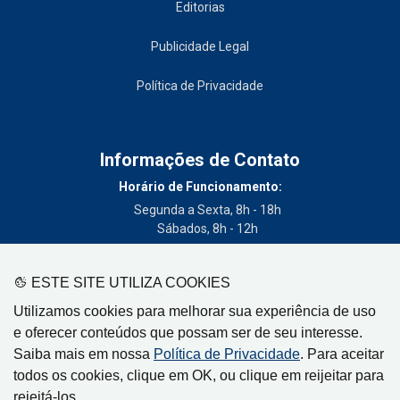
Editorias
Publicidade Legal
Política de Privacidade
Informações de Contato
Horário de Funcionamento:
Segunda a Sexta, 8h - 18h
Sábados, 8h - 12h
Telefone:
(19) 3404-3700
ESTE SITE UTILIZA COOKIES
Circulação:
Utilizamos cookies para melhorar sua experiência de uso
Limeira - SP, Artur Nogueira - SP, Cordeirópolis - SP,
e oferecer conteúdos que possam ser de seu interesse.
Engenheiro Coelho - SP, Iracemápolis - SP
Saiba mais em nossa
Política de Privacidade
. Para aceitar
todos os cookies, clique em OK, ou clique em reijeitar para
rejeitá-los.