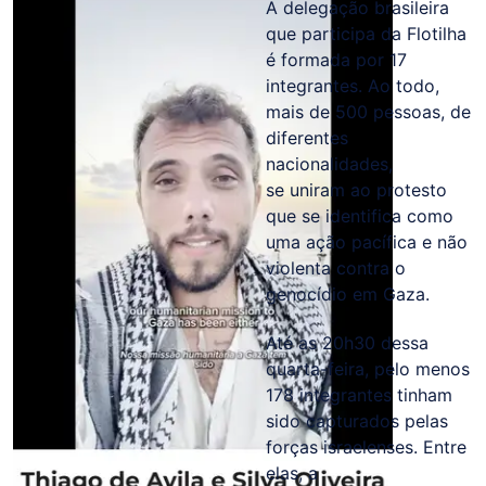
A delegação brasileira
que participa da Flotilha
é formada por 17
integrantes. Ao todo,
mais de 500 pessoas, de
diferentes
nacionalidades,
se uniram ao protesto
que se identifica como
uma ação pacífica e não
violenta contra o
genocídio em Gaza.
Até as 20h30 dessa
quarta-feira, pelo menos
178 integrantes tinham
sido capturados pelas
forças israelenses. Entre
elas, a