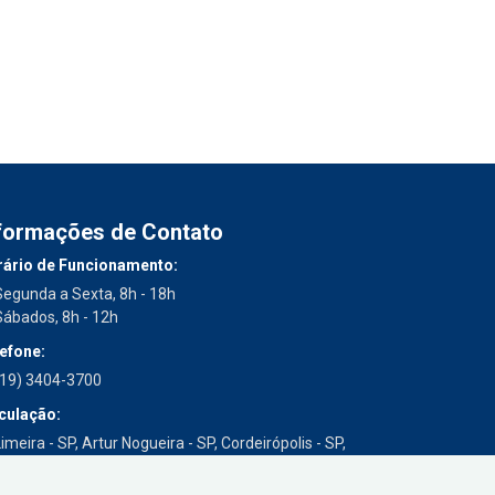
formações de Contato
ário de Funcionamento:
Segunda a Sexta, 8h - 18h
Sábados, 8h - 12h
efone:
(19) 3404-3700
culação:
imeira - SP, Artur Nogueira - SP, Cordeirópolis - SP,
Engenheiro Coelho - SP, Iracemápolis - SP