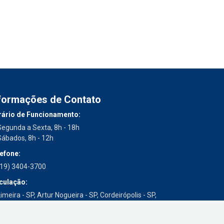
formações de Contato
ário de Funcionamento:
Segunda a Sexta, 8h - 18h
Sábados, 8h - 12h
efone:
(19) 3404-3700
culação:
imeira - SP, Artur Nogueira - SP, Cordeirópolis - SP,
Engenheiro Coelho - SP, Iracemápolis - SP