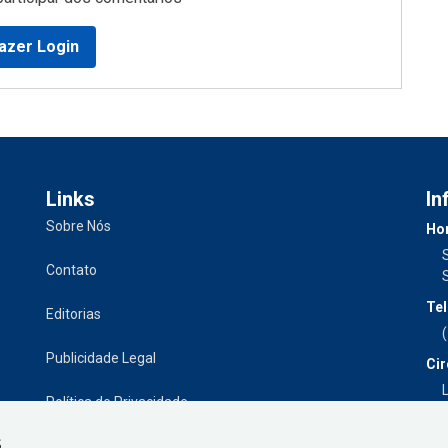
azer Login
Links
In
Sobre Nós
Hor
Contato
Tel
Editorias
Publicidade Legal
Cir
L
Política de Privacidade
S