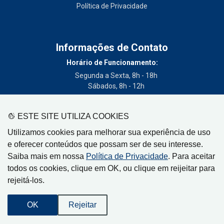
Política de Privacidade
Informações de Contato
Horário de Funcionamento:
Segunda a Sexta, 8h - 18h
Sábados, 8h - 12h
Telefone:
(19) 3404-3700
ESTE SITE UTILIZA COOKIES
Circulação:
Utilizamos cookies para melhorar sua experiência de uso
Limeira - SP, Artur Nogueira - SP, Cordeirópolis - SP,
e oferecer conteúdos que possam ser de seu interesse.
Engenheiro Coelho - SP, Iracemápolis - SP
Saiba mais em nossa
Política de Privacidade
. Para aceitar
todos os cookies, clique em OK, ou clique em reijeitar para
rejeitá-los.
Gazeta de Limeira, Rua Senador Vergueiro, 319
OK
Rejeitar
CEP: 13480-005 - Centro - Limeira-SP
Desenvolvido por
Orion