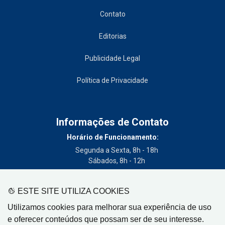
Contato
Editorias
Publicidade Legal
Política de Privacidade
Informações de Contato
Horário de Funcionamento:
Segunda a Sexta, 8h - 18h
Sábados, 8h - 12h
Telefone:
(19) 3404-3700
ESTE SITE UTILIZA COOKIES
Circulação:
Utilizamos cookies para melhorar sua experiência de uso
Limeira - SP, Artur Nogueira - SP, Cordeirópolis - SP,
e oferecer conteúdos que possam ser de seu interesse.