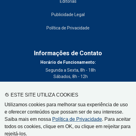
Editorias
Publicidade Legal
Política de Privacidade
Informações de Contato
Horário de Funcionamento:
Segunda a Sexta, 8h - 18h
Sábados, 8h - 12h
Telefone:
(19) 3404-3700
ESTE SITE UTILIZA COOKIES
Circulação:
Utilizamos cookies para melhorar sua experiência de uso
Limeira - SP, Artur Nogueira - SP, Cordeirópolis - SP,
e oferecer conteúdos que possam ser de seu interesse.
Engenheiro Coelho - SP, Iracemápolis - SP
Saiba mais em nossa
Política de Privacidade
. Para aceitar
todos os cookies, clique em OK, ou clique em reijeitar para
rejeitá-los.