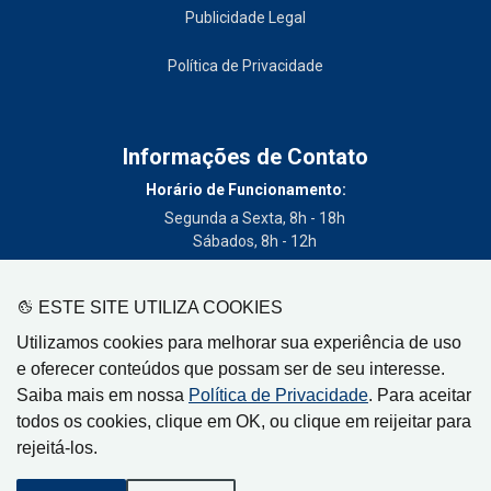
Publicidade Legal
Política de Privacidade
Informações de Contato
Horário de Funcionamento:
Segunda a Sexta, 8h - 18h
Sábados, 8h - 12h
Telefone:
(19) 3404-3700
ESTE SITE UTILIZA COOKIES
Circulação:
Utilizamos cookies para melhorar sua experiência de uso
Limeira - SP, Artur Nogueira - SP, Cordeirópolis - SP,
e oferecer conteúdos que possam ser de seu interesse.
Engenheiro Coelho - SP, Iracemápolis - SP
Saiba mais em nossa
Política de Privacidade
. Para aceitar
todos os cookies, clique em OK, ou clique em reijeitar para
rejeitá-los.
Gazeta de Limeira, Rua Senador Vergueiro, 319