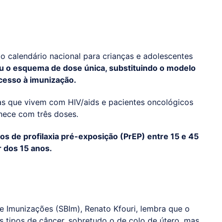
do calendário nacional para crianças e adolescentes
u o esquema de dose única, substituindo o modelo
acesso à imunização.
 que vivem com HIV/aids e pacientes oncológicos
nece com três doses.
s de profilaxia pré-exposição (PrEP) entre 15 e 45
r dos 15 anos.
de Imunizações (SBIm), Renato Kfouri, lembra que o
s tipos de câncer, sobretudo o de colo de útero, mas