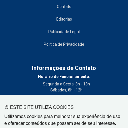
Contato
Editorias
Publicidade Legal
Política de Privacidade
Informações de Contato
Horário de Funcionamento:
Segunda a Sexta, 8h - 18h
Sábados, 8h - 12h
Telefone:
(19) 3404-3700
ESTE SITE UTILIZA COOKIES
Circulação:
Utilizamos cookies para melhorar sua experiência de uso
Limeira - SP, Artur Nogueira - SP, Cordeirópolis - SP,
e oferecer conteúdos que possam ser de seu interesse.