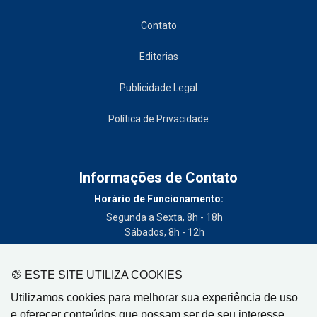
Contato
Editorias
Publicidade Legal
Política de Privacidade
Informações de Contato
Horário de Funcionamento:
Segunda a Sexta, 8h - 18h
Sábados, 8h - 12h
Telefone:
(19) 3404-3700
ESTE SITE UTILIZA COOKIES
Circulação:
Utilizamos cookies para melhorar sua experiência de uso
Limeira - SP, Artur Nogueira - SP, Cordeirópolis - SP,
e oferecer conteúdos que possam ser de seu interesse.