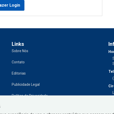
azer Login
Links
In
Sobre Nós
Hor
Contato
Tel
Editorias
Publicidade Legal
Cir
L
Política de Privacidade
S