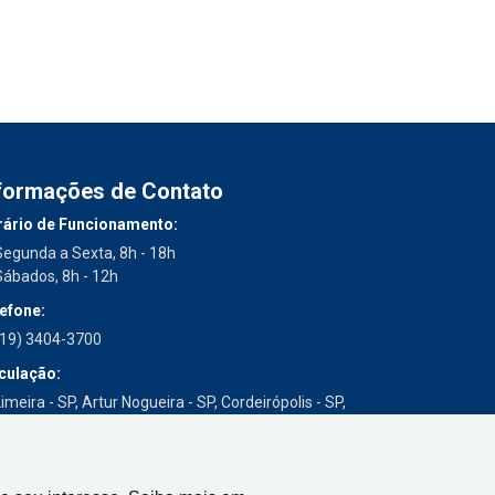
formações de Contato
ário de Funcionamento:
Segunda a Sexta, 8h - 18h
Sábados, 8h - 12h
efone:
(19) 3404-3700
culação:
imeira - SP, Artur Nogueira - SP, Cordeirópolis - SP,
Engenheiro Coelho - SP, Iracemápolis - SP