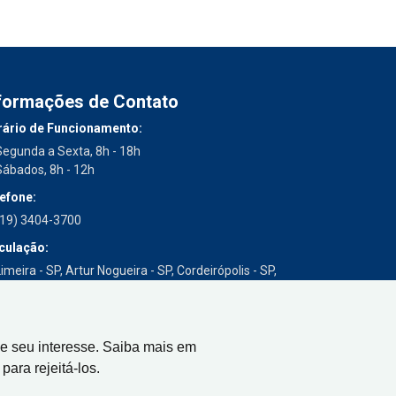
formações de Contato
ário de Funcionamento:
Segunda a Sexta, 8h - 18h
Sábados, 8h - 12h
efone:
(19) 3404-3700
culação:
imeira - SP, Artur Nogueira - SP, Cordeirópolis - SP,
Engenheiro Coelho - SP, Iracemápolis - SP
e seu interesse. Saiba mais em
para rejeitá-los.