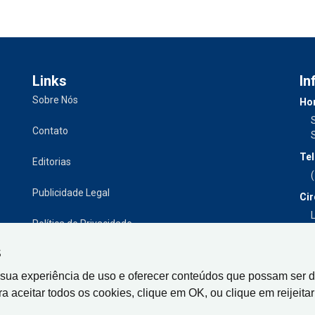
Links
In
Sobre Nós
Hor
Contato
Tel
Editorias
Publicidade Legal
Cir
L
Política de Privacidade
S
 sua experiência de uso e oferecer conteúdos que possam ser d
ra aceitar todos os cookies, clique em OK, ou clique em reijeitar 
Gazeta de Limeira, Rua Senador Vergueiro, 319