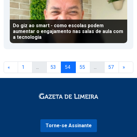
Do giz ao smart - como escolas podem
aumentar o engajamento nas salas de aula com
a tecnologia
«
1
...
53
54
55
...
57
»
Torne-se Assinante