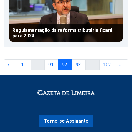
Regulamentação da reforma tributária ficará
para 2024
«
1
...
91
92
93
...
102
»
Torne-se Assinante