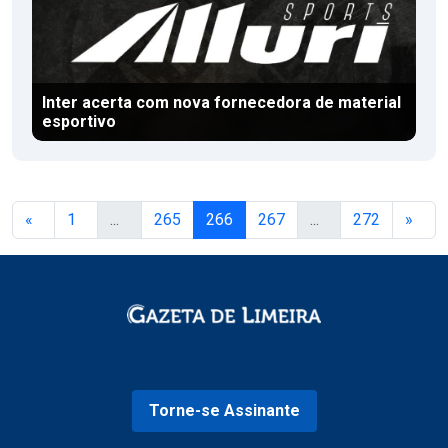
Inter acerta com nova fornecedora de material
esportivo
«
1
...
265
266
267
...
272
»
Torne-se Assinante